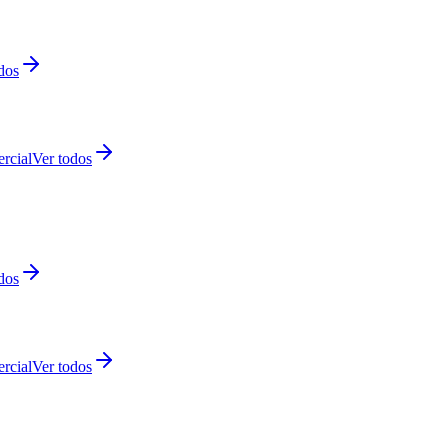
dos
rcial
Ver todos
dos
rcial
Ver todos