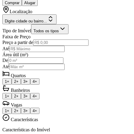
Comprar
Alugar
Localização
Digite cidade ou bairro...
Tipo de Imóvel
Todos os tipos
Faixa de Preço
Preço a partir de
Até
Área útil (m²)
De
Até
Quartos
1+
2+
3+
4+
Banheiros
1+
2+
3+
4+
Vagas
1+
2+
3+
4+
Características
Características do Imóvel