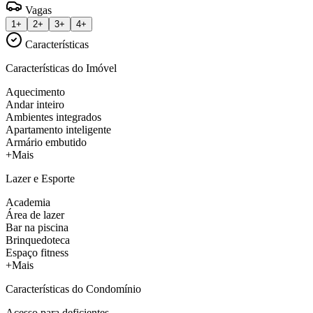
Vagas
1+
2+
3+
4+
Características
Características do Imóvel
Aquecimento
Andar inteiro
Ambientes integrados
Apartamento inteligente
Armário embutido
+Mais
Lazer e Esporte
Academia
Área de lazer
Bar na piscina
Brinquedoteca
Espaço fitness
+Mais
Características do Condomínio
Acesso para deficientes