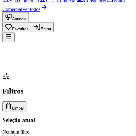
Sala Comercial
Casa Comercial
Consultório
Ponto
Comercial
Ver todos
Anuncie
Favoritos
Entrar
Filtros
Limpar
Seleção atual
Nenhum filtro