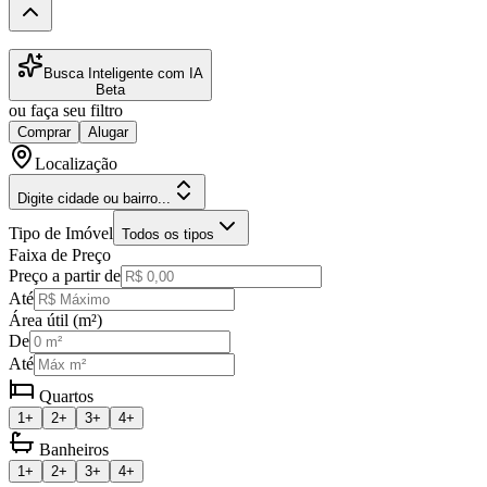
Busca Inteligente com IA
Beta
ou faça seu filtro
Comprar
Alugar
Localização
Digite cidade ou bairro...
Tipo de Imóvel
Todos os tipos
Faixa de Preço
Preço a partir de
Até
Área útil (m²)
De
Até
Quartos
1+
2+
3+
4+
Banheiros
1+
2+
3+
4+