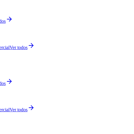
dos
rcial
Ver todos
dos
rcial
Ver todos