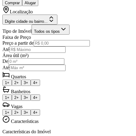
Comprar
Alugar
Localização
Digite cidade ou bairro...
Tipo de Imóvel
Todos os tipos
Faixa de Preço
Preço a partir de
Até
Área útil (m²)
De
Até
Quartos
1+
2+
3+
4+
Banheiros
1+
2+
3+
4+
Vagas
1+
2+
3+
4+
Características
Características do Imóvel