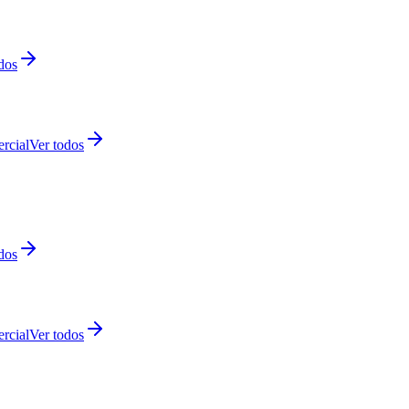
dos
rcial
Ver todos
dos
rcial
Ver todos