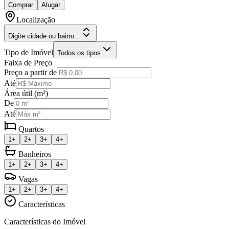
Comprar
Alugar
Localização
Digite cidade ou bairro...
Tipo de Imóvel
Todos os tipos
Faixa de Preço
Preço a partir de
Até
Área útil (m²)
De
Até
Quartos
1+
2+
3+
4+
Banheiros
1+
2+
3+
4+
Vagas
1+
2+
3+
4+
Características
Características do Imóvel