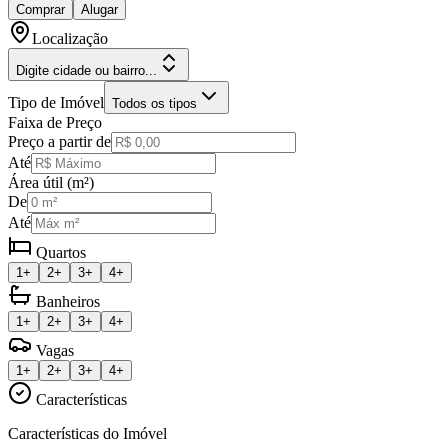
Comprar
Alugar
Localização
Digite cidade ou bairro...
Tipo de Imóvel
Todos os tipos
Faixa de Preço
Preço a partir de
Até
Área útil (m²)
De
Até
Quartos
1+
2+
3+
4+
Banheiros
1+
2+
3+
4+
Vagas
1+
2+
3+
4+
Características
Características do Imóvel