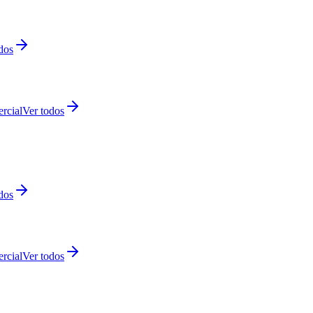
dos
rcial
Ver todos
dos
rcial
Ver todos