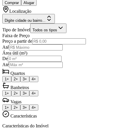
Comprar
Alugar
Localização
Digite cidade ou bairro...
Tipo de Imóvel
Todos os tipos
Faixa de Preço
Preço a partir de
Até
Área útil (m²)
De
Até
Quartos
1+
2+
3+
4+
Banheiros
1+
2+
3+
4+
Vagas
1+
2+
3+
4+
Características
Características do Imóvel