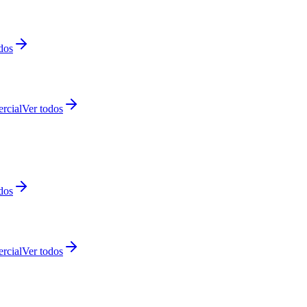
dos
rcial
Ver todos
dos
rcial
Ver todos