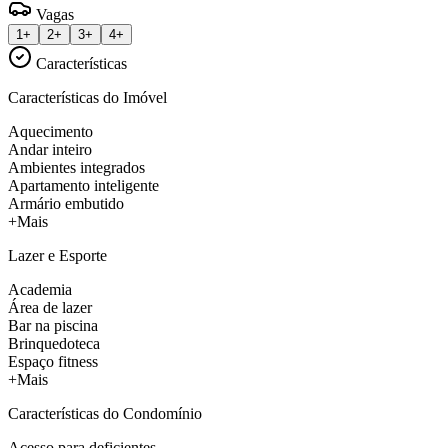
Vagas
1+
2+
3+
4+
Características
Características do Imóvel
Aquecimento
Andar inteiro
Ambientes integrados
Apartamento inteligente
Armário embutido
+Mais
Lazer e Esporte
Academia
Área de lazer
Bar na piscina
Brinquedoteca
Espaço fitness
+Mais
Características do Condomínio
Acesso para deficientes