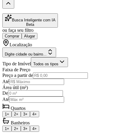
Busca Inteligente com IA
Beta
ou faça seu filtro
Comprar
Alugar
Localização
Digite cidade ou bairro...
Tipo de Imóvel
Todos os tipos
Faixa de Preço
Preço a partir de
Até
Área útil (m²)
De
Até
Quartos
1+
2+
3+
4+
Banheiros
1+
2+
3+
4+