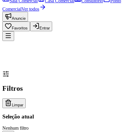
Sala Comercial
Casa Comercial
Consultório
Ponto
Comercial
Ver todos
Anuncie
Favoritos
Entrar
Filtros
Limpar
Seleção atual
Nenhum filtro