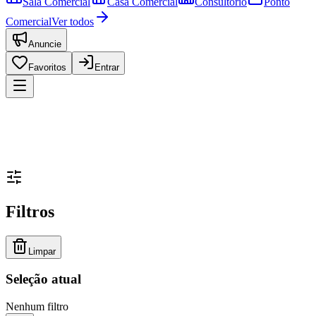
Sala Comercial
Casa Comercial
Consultório
Ponto
Comercial
Ver todos
Anuncie
Favoritos
Entrar
Filtros
Limpar
Seleção atual
Nenhum filtro