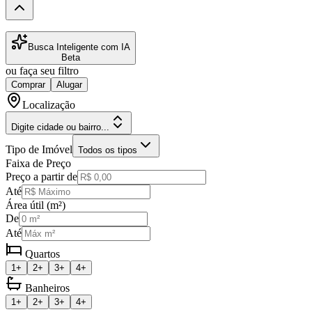
Busca Inteligente com IA
Beta
ou faça seu filtro
Comprar
Alugar
Localização
Digite cidade ou bairro...
Tipo de Imóvel
Todos os tipos
Faixa de Preço
Preço a partir de
Até
Área útil (m²)
De
Até
Quartos
1+
2+
3+
4+
Banheiros
1+
2+
3+
4+