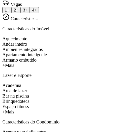
Vagas
1+
2+
3+
4+
Características
Características do Imóvel
Aquecimento
Andar inteiro
Ambientes integrados
Apartamento inteligente
Armário embutido
+Mais
Lazer e Esporte
Academia
Área de lazer
Bar na piscina
Brinquedoteca
Espaço fitness
+Mais
Características do Condomínio
Acesso para deficientes