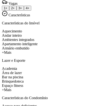
Vagas
1+
2+
3+
4+
Características
Características do Imóvel
Aquecimento
Andar inteiro
Ambientes integrados
Apartamento inteligente
Armário embutido
+Mais
Lazer e Esporte
Academia
Área de lazer
Bar na piscina
Brinquedoteca
Espaço fitness
+Mais
Características do Condomínio
Acesso para deficientes