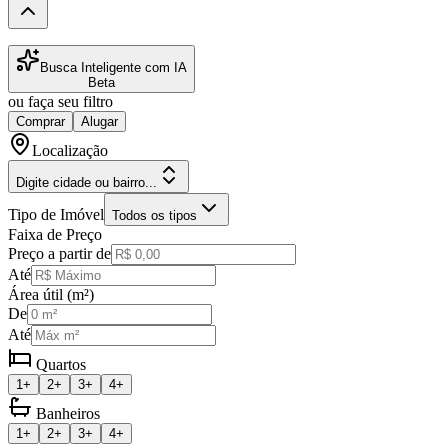
Busca Inteligente com IA
Beta
ou faça seu filtro
Comprar
Alugar
Localização
Digite cidade ou bairro...
Tipo de Imóvel
Todos os tipos
Faixa de Preço
Preço a partir de
Até
Área útil (m²)
De
Até
Quartos
1+
2+
3+
4+
Banheiros
1+
2+
3+
4+