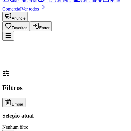
Sala Comercial
Casa Comercial
Consultório
Ponto
Comercial
Ver todos
Anuncie
Favoritos
Entrar
Filtros
Limpar
Seleção atual
Nenhum filtro