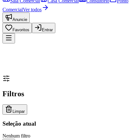
Sala Comercial
Casa Comercial
Consultório
Ponto
Comercial
Ver todos
Anuncie
Favoritos
Entrar
Filtros
Limpar
Seleção atual
Nenhum filtro