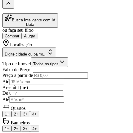
Busca Inteligente com IA
Beta
ou faça seu filtro
Comprar
Alugar
Localização
Digite cidade ou bairro...
Tipo de Imóvel
Todos os tipos
Faixa de Preço
Preço a partir de
Até
Área útil (m²)
De
Até
Quartos
1+
2+
3+
4+
Banheiros
1+
2+
3+
4+