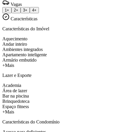
Vagas
1+
2+
3+
4+
Características
Características do Imóvel
Aquecimento
Andar inteiro
Ambientes integrados
Apartamento inteligente
Armário embutido
+Mais
Lazer e Esporte
Academia
Área de lazer
Bar na piscina
Brinquedoteca
Espaço fitness
+Mais
Características do Condomínio
Acesso para deficientes