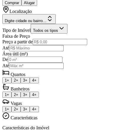
Comprar
Alugar
Localização
Digite cidade ou bairro...
Tipo de Imóvel
Todos os tipos
Faixa de Preço
Preço a partir de
Até
Área útil (m²)
De
Até
Quartos
1+
2+
3+
4+
Banheiros
1+
2+
3+
4+
Vagas
1+
2+
3+
4+
Características
Características do Imóvel