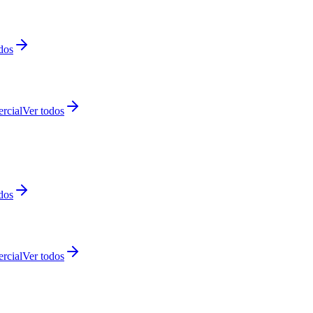
dos
rcial
Ver todos
dos
rcial
Ver todos