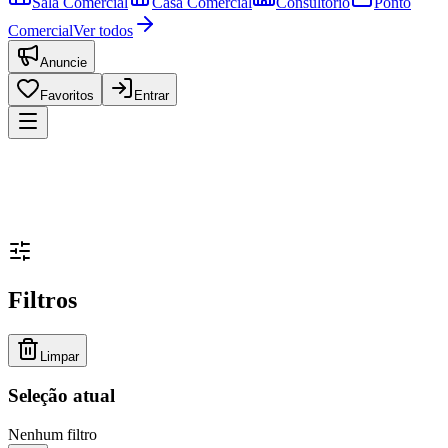
Sala Comercial
Casa Comercial
Consultório
Ponto
Comercial
Ver todos
Anuncie
Favoritos
Entrar
Filtros
Limpar
Seleção atual
Nenhum filtro