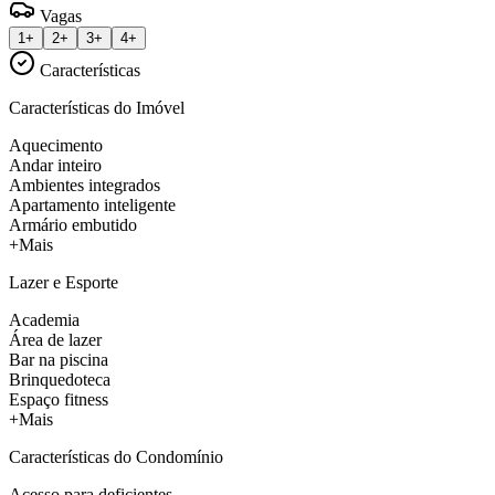
Vagas
1+
2+
3+
4+
Características
Características do Imóvel
Aquecimento
Andar inteiro
Ambientes integrados
Apartamento inteligente
Armário embutido
+Mais
Lazer e Esporte
Academia
Área de lazer
Bar na piscina
Brinquedoteca
Espaço fitness
+Mais
Características do Condomínio
Acesso para deficientes