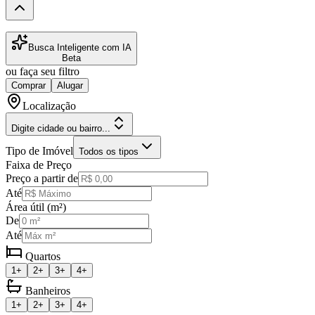
Busca Inteligente com IA
Beta
ou faça seu filtro
Comprar
Alugar
Localização
Digite cidade ou bairro...
Tipo de Imóvel
Todos os tipos
Faixa de Preço
Preço a partir de
Até
Área útil (m²)
De
Até
Quartos
1+
2+
3+
4+
Banheiros
1+
2+
3+
4+