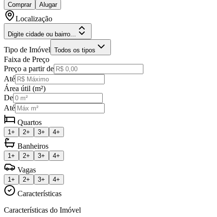
Comprar
Alugar
Localização
Digite cidade ou bairro...
Tipo de Imóvel
Todos os tipos
Faixa de Preço
Preço a partir de
Até
Área útil (m²)
De
Até
Quartos
1+
2+
3+
4+
Banheiros
1+
2+
3+
4+
Vagas
1+
2+
3+
4+
Características
Características do Imóvel