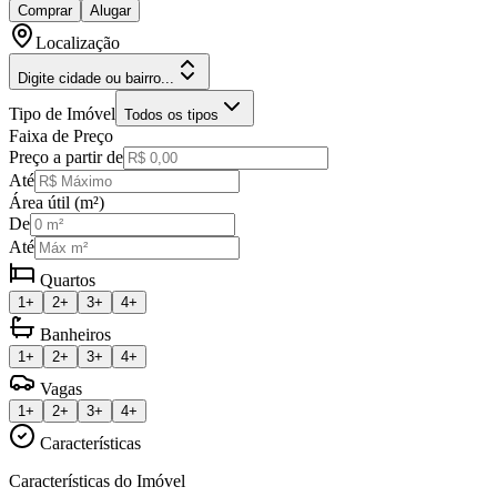
Comprar
Alugar
Localização
Digite cidade ou bairro...
Tipo de Imóvel
Todos os tipos
Faixa de Preço
Preço a partir de
Até
Área útil (m²)
De
Até
Quartos
1+
2+
3+
4+
Banheiros
1+
2+
3+
4+
Vagas
1+
2+
3+
4+
Características
Características do Imóvel