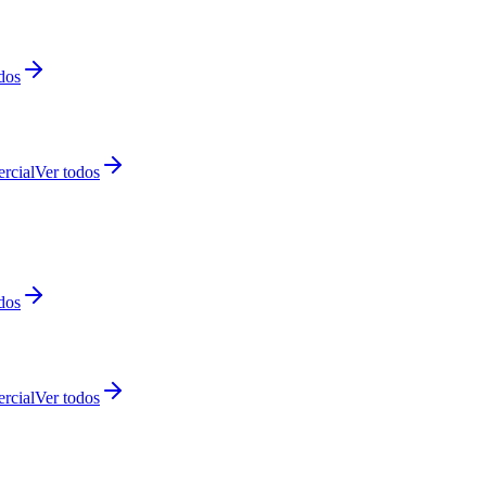
dos
rcial
Ver todos
dos
rcial
Ver todos