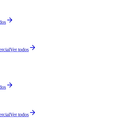
dos
rcial
Ver todos
dos
rcial
Ver todos