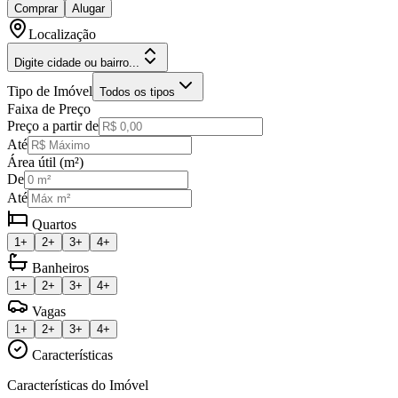
Comprar
Alugar
Localização
Digite cidade ou bairro...
Tipo de Imóvel
Todos os tipos
Faixa de Preço
Preço a partir de
Até
Área útil (m²)
De
Até
Quartos
1+
2+
3+
4+
Banheiros
1+
2+
3+
4+
Vagas
1+
2+
3+
4+
Características
Características do Imóvel