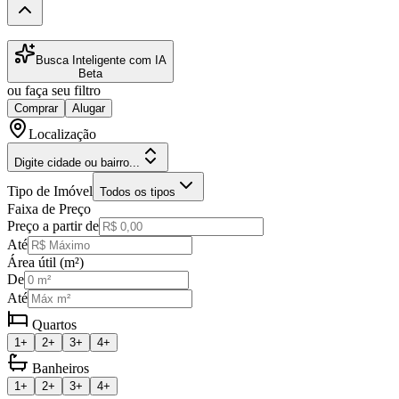
Busca Inteligente com IA
Beta
ou faça seu filtro
Comprar
Alugar
Localização
Digite cidade ou bairro...
Tipo de Imóvel
Todos os tipos
Faixa de Preço
Preço a partir de
Até
Área útil (m²)
De
Até
Quartos
1+
2+
3+
4+
Banheiros
1+
2+
3+
4+