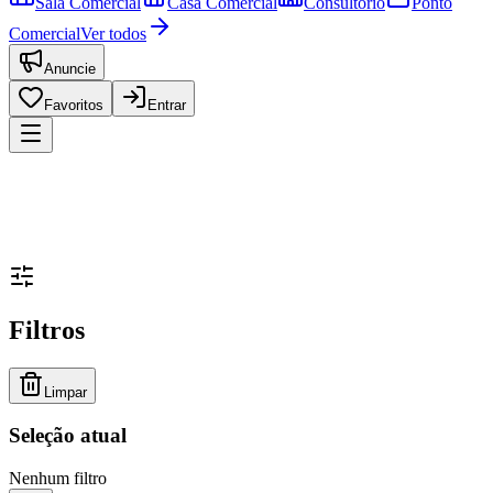
Sala Comercial
Casa Comercial
Consultório
Ponto
Comercial
Ver todos
Anuncie
Favoritos
Entrar
Filtros
Limpar
Seleção atual
Nenhum filtro