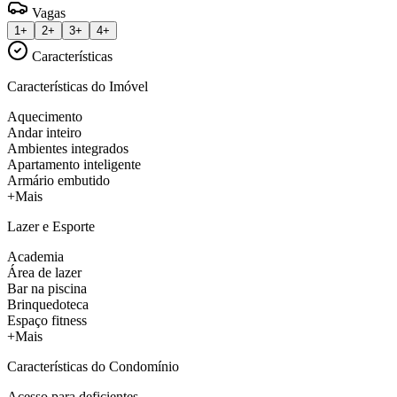
Vagas
1+
2+
3+
4+
Características
Características do Imóvel
Aquecimento
Andar inteiro
Ambientes integrados
Apartamento inteligente
Armário embutido
+Mais
Lazer e Esporte
Academia
Área de lazer
Bar na piscina
Brinquedoteca
Espaço fitness
+Mais
Características do Condomínio
Acesso para deficientes