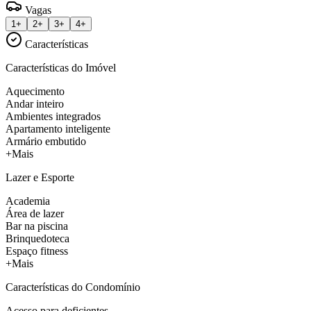
Vagas
1+
2+
3+
4+
Características
Características do Imóvel
Aquecimento
Andar inteiro
Ambientes integrados
Apartamento inteligente
Armário embutido
+Mais
Lazer e Esporte
Academia
Área de lazer
Bar na piscina
Brinquedoteca
Espaço fitness
+Mais
Características do Condomínio
Acesso para deficientes