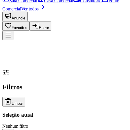
Sala Comercial
Casa Comercial
Consultório
Ponto
Comercial
Ver todos
Anuncie
Favoritos
Entrar
Filtros
Limpar
Seleção atual
Nenhum filtro