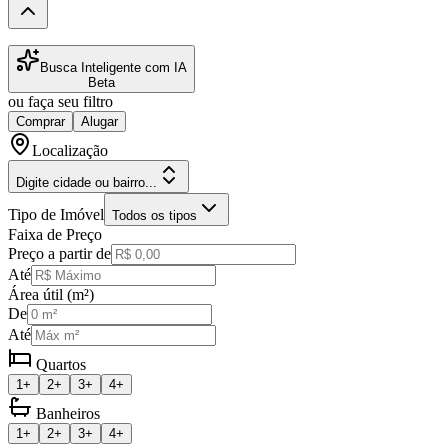
Busca Inteligente com IA
Beta
ou faça seu filtro
Comprar
Alugar
Localização
Digite cidade ou bairro...
Tipo de Imóvel
Todos os tipos
Faixa de Preço
Preço a partir de
Até
Área útil (m²)
De
Até
Quartos
1+
2+
3+
4+
Banheiros
1+
2+
3+
4+