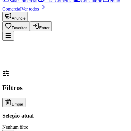
Sala Comercial
Casa Comercial
Consultório
Ponto
Comercial
Ver todos
Anuncie
Favoritos
Entrar
Filtros
Limpar
Seleção atual
Nenhum filtro