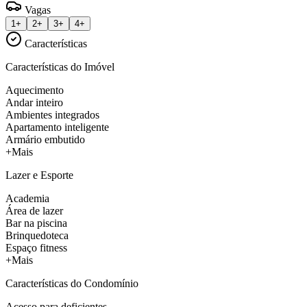
Vagas
1+
2+
3+
4+
Características
Características do Imóvel
Aquecimento
Andar inteiro
Ambientes integrados
Apartamento inteligente
Armário embutido
+Mais
Lazer e Esporte
Academia
Área de lazer
Bar na piscina
Brinquedoteca
Espaço fitness
+Mais
Características do Condomínio
Acesso para deficientes