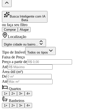
Busca Inteligente com IA
Beta
ou faça seu filtro
Comprar
Alugar
Localização
Digite cidade ou bairro...
Tipo de Imóvel
Todos os tipos
Faixa de Preço
Preço a partir de
Até
Área útil (m²)
De
Até
Quartos
1+
2+
3+
4+
Banheiros
1+
2+
3+
4+