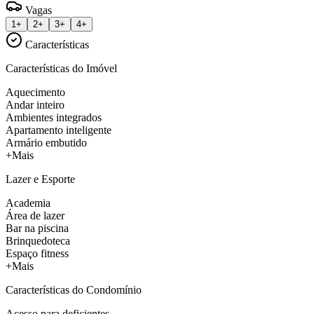
Vagas
1+
2+
3+
4+
Características
Características do Imóvel
Aquecimento
Andar inteiro
Ambientes integrados
Apartamento inteligente
Armário embutido
+Mais
Lazer e Esporte
Academia
Área de lazer
Bar na piscina
Brinquedoteca
Espaço fitness
+Mais
Características do Condomínio
Acesso para deficientes