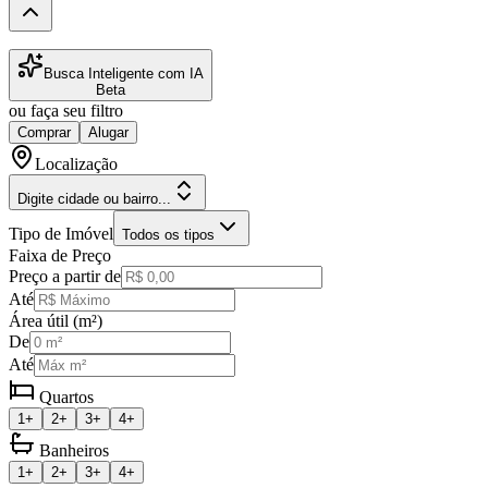
Busca Inteligente com IA
Beta
ou faça seu filtro
Comprar
Alugar
Localização
Digite cidade ou bairro...
Tipo de Imóvel
Todos os tipos
Faixa de Preço
Preço a partir de
Até
Área útil (m²)
De
Até
Quartos
1+
2+
3+
4+
Banheiros
1+
2+
3+
4+