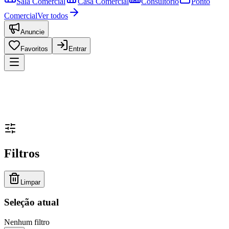
Sala Comercial
Casa Comercial
Consultório
Ponto
Comercial
Ver todos
Anuncie
Favoritos
Entrar
Filtros
Limpar
Seleção atual
Nenhum filtro