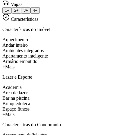
Vagas
1+
2+
3+
4+
Características
Características do Imóvel
Aquecimento
Andar inteiro
Ambientes integrados
Apartamento inteligente
Armário embutido
+Mais
Lazer e Esporte
Academia
Área de lazer
Bar na piscina
Brinquedoteca
Espaço fitness
+Mais
Características do Condomínio
Acesso para deficientes