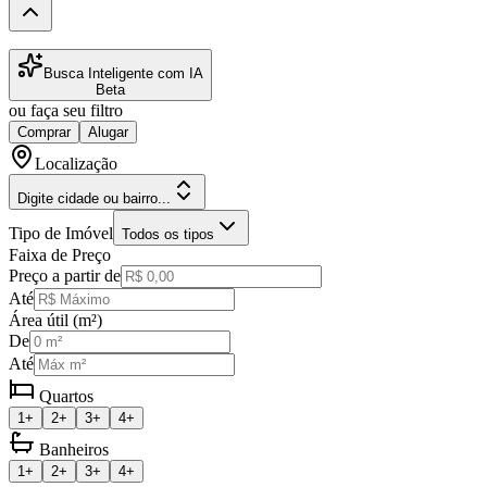
Busca Inteligente com IA
Beta
ou faça seu filtro
Comprar
Alugar
Localização
Digite cidade ou bairro...
Tipo de Imóvel
Todos os tipos
Faixa de Preço
Preço a partir de
Até
Área útil (m²)
De
Até
Quartos
1+
2+
3+
4+
Banheiros
1+
2+
3+
4+