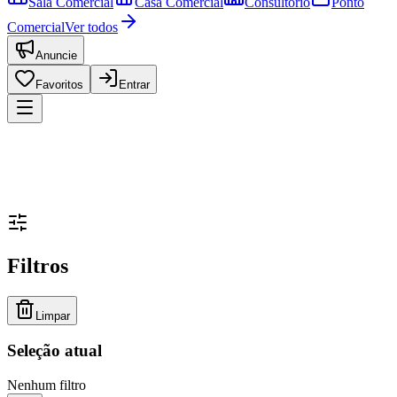
Sala Comercial
Casa Comercial
Consultório
Ponto
Comercial
Ver todos
Anuncie
Favoritos
Entrar
Filtros
Limpar
Seleção atual
Nenhum filtro