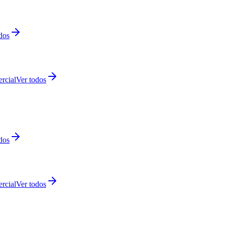
dos
rcial
Ver todos
dos
rcial
Ver todos