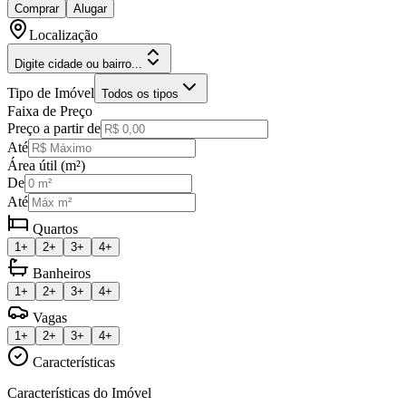
Comprar
Alugar
Localização
Digite cidade ou bairro...
Tipo de Imóvel
Todos os tipos
Faixa de Preço
Preço a partir de
Até
Área útil (m²)
De
Até
Quartos
1+
2+
3+
4+
Banheiros
1+
2+
3+
4+
Vagas
1+
2+
3+
4+
Características
Características do Imóvel