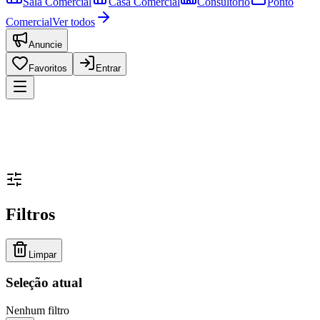
Sala Comercial
Casa Comercial
Consultório
Ponto
Comercial
Ver todos
Anuncie
Favoritos
Entrar
Filtros
Limpar
Seleção atual
Nenhum filtro