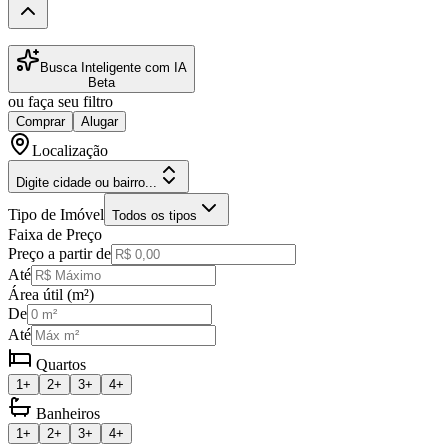
Busca Inteligente com IA
Beta
ou faça seu filtro
Comprar
Alugar
Localização
Digite cidade ou bairro...
Tipo de Imóvel
Todos os tipos
Faixa de Preço
Preço a partir de
Até
Área útil (m²)
De
Até
Quartos
1+
2+
3+
4+
Banheiros
1+
2+
3+
4+