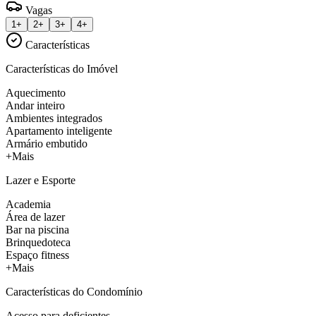
Vagas
1+
2+
3+
4+
Características
Características do Imóvel
Aquecimento
Andar inteiro
Ambientes integrados
Apartamento inteligente
Armário embutido
+Mais
Lazer e Esporte
Academia
Área de lazer
Bar na piscina
Brinquedoteca
Espaço fitness
+Mais
Características do Condomínio
Acesso para deficientes