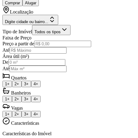
Comprar
Alugar
Localização
Digite cidade ou bairro...
Tipo de Imóvel
Todos os tipos
Faixa de Preço
Preço a partir de
Até
Área útil (m²)
De
Até
Quartos
1+
2+
3+
4+
Banheiros
1+
2+
3+
4+
Vagas
1+
2+
3+
4+
Características
Características do Imóvel