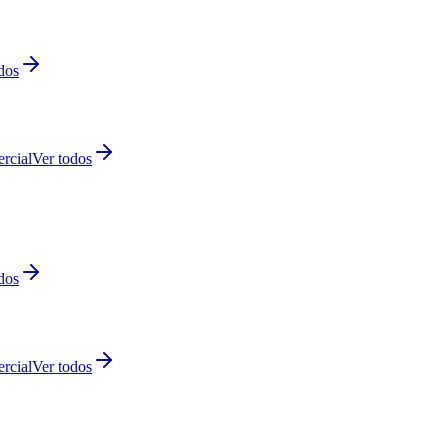
dos
rcial
Ver todos
dos
rcial
Ver todos