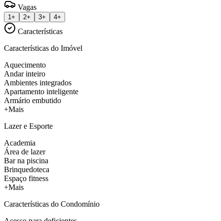
Vagas
1+
2+
3+
4+
Características
Características do Imóvel
Aquecimento
Andar inteiro
Ambientes integrados
Apartamento inteligente
Armário embutido
+Mais
Lazer e Esporte
Academia
Área de lazer
Bar na piscina
Brinquedoteca
Espaço fitness
+Mais
Características do Condomínio
Acesso para deficientes