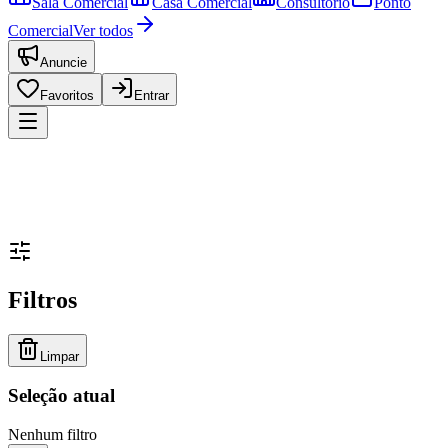
Sala Comercial
Casa Comercial
Consultório
Ponto
Comercial
Ver todos
Anuncie
Favoritos
Entrar
Filtros
Limpar
Seleção atual
Nenhum filtro