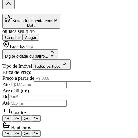
Busca Inteligente com IA
Beta
ou faça seu filtro
Comprar
Alugar
Localização
Digite cidade ou bairro...
Tipo de Imóvel
Todos os tipos
Faixa de Preço
Preço a partir de
Até
Área útil (m²)
De
Até
Quartos
1+
2+
3+
4+
Banheiros
1+
2+
3+
4+