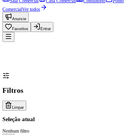
Sala Comercial
Casa Comercial
Consultório
Ponto
Comercial
Ver todos
Anuncie
Favoritos
Entrar
Filtros
Limpar
Seleção atual
Nenhum filtro