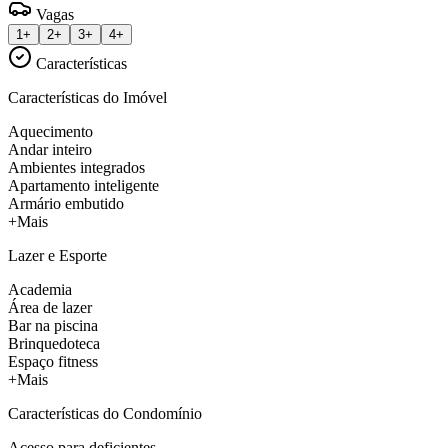
Vagas
1+
2+
3+
4+
Características
Características do Imóvel
Aquecimento
Andar inteiro
Ambientes integrados
Apartamento inteligente
Armário embutido
+Mais
Lazer e Esporte
Academia
Área de lazer
Bar na piscina
Brinquedoteca
Espaço fitness
+Mais
Características do Condomínio
Acesso para deficientes