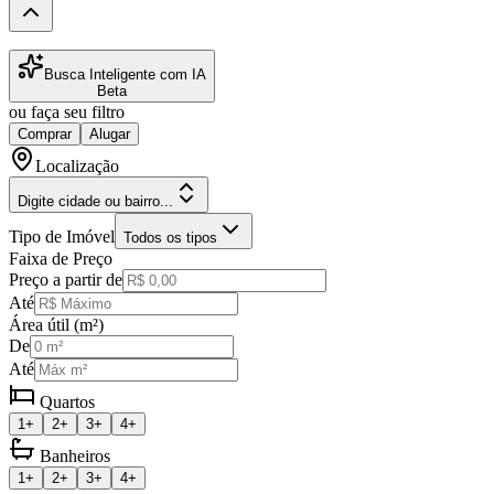
Busca Inteligente com IA
Beta
ou faça seu filtro
Comprar
Alugar
Localização
Digite cidade ou bairro...
Tipo de Imóvel
Todos os tipos
Faixa de Preço
Preço a partir de
Até
Área útil (m²)
De
Até
Quartos
1+
2+
3+
4+
Banheiros
1+
2+
3+
4+