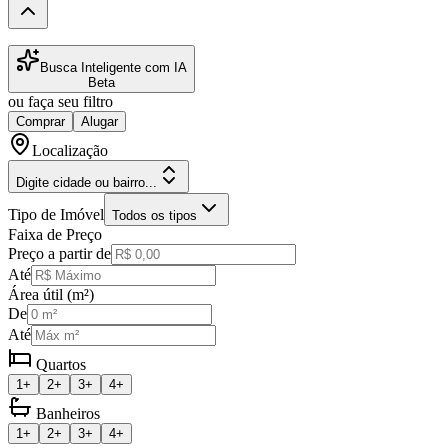
Busca Inteligente com IA
Beta
ou faça seu filtro
Comprar
Alugar
Localização
Digite cidade ou bairro...
Tipo de Imóvel
Todos os tipos
Faixa de Preço
Preço a partir de
Até
Área útil (m²)
De
Até
Quartos
1+
2+
3+
4+
Banheiros
1+
2+
3+
4+