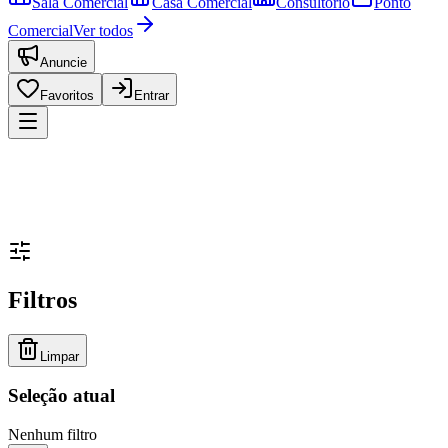
Sala Comercial
Casa Comercial
Consultório
Ponto
Comercial
Ver todos
Anuncie
Favoritos
Entrar
Filtros
Limpar
Seleção atual
Nenhum filtro