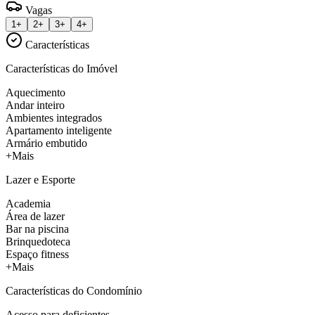
Vagas
1+
2+
3+
4+
Características
Características do Imóvel
Aquecimento
Andar inteiro
Ambientes integrados
Apartamento inteligente
Armário embutido
+Mais
Lazer e Esporte
Academia
Área de lazer
Bar na piscina
Brinquedoteca
Espaço fitness
+Mais
Características do Condomínio
Acesso para deficientes