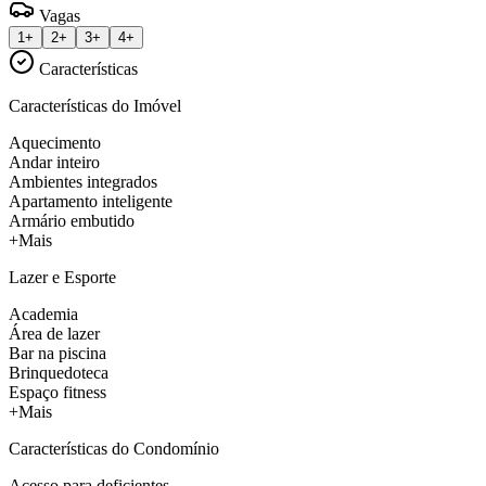
Vagas
1+
2+
3+
4+
Características
Características do Imóvel
Aquecimento
Andar inteiro
Ambientes integrados
Apartamento inteligente
Armário embutido
+Mais
Lazer e Esporte
Academia
Área de lazer
Bar na piscina
Brinquedoteca
Espaço fitness
+Mais
Características do Condomínio
Acesso para deficientes