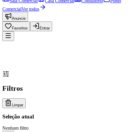
Sala Comercial
Casa Comercial
Consultório
Ponto
Comercial
Ver todos
Anuncie
Favoritos
Entrar
Filtros
Limpar
Seleção atual
Nenhum filtro