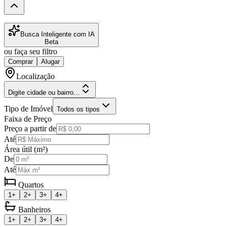
Busca Inteligente com IA
Beta
ou faça seu filtro
Comprar
Alugar
Localização
Digite cidade ou bairro...
Tipo de Imóvel
Todos os tipos
Faixa de Preço
Preço a partir de
Até
Área útil (m²)
De
Até
Quartos
1+
2+
3+
4+
Banheiros
1+
2+
3+
4+