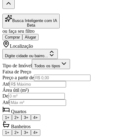
Busca Inteligente com IA
Beta
ou faça seu filtro
Comprar
Alugar
Localização
Digite cidade ou bairro...
Tipo de Imóvel
Todos os tipos
Faixa de Preço
Preço a partir de
Até
Área útil (m²)
De
Até
Quartos
1+
2+
3+
4+
Banheiros
1+
2+
3+
4+