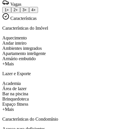
Vagas
1+
2+
3+
4+
Características
Características do Imóvel
Aquecimento
Andar inteiro
Ambientes integrados
Apartamento inteligente
Armário embutido
+Mais
Lazer e Esporte
Academia
Área de lazer
Bar na piscina
Brinquedoteca
Espaço fitness
+Mais
Características do Condomínio
Acesso para deficientes