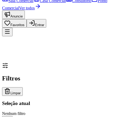
Sala Comercial
Casa Comercial
Consultório
Ponto
Comercial
Ver todos
Anuncie
Favoritos
Entrar
Filtros
Limpar
Seleção atual
Nenhum filtro