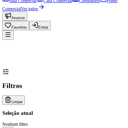
Sala Comercial
Casa Comercial
Consultório
Ponto
Comercial
Ver todos
Anuncie
Favoritos
Entrar
Filtros
Limpar
Seleção atual
Nenhum filtro