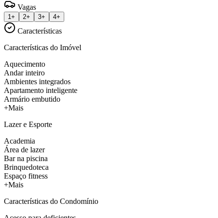
Vagas
1+
2+
3+
4+
Características
Características do Imóvel
Aquecimento
Andar inteiro
Ambientes integrados
Apartamento inteligente
Armário embutido
+Mais
Lazer e Esporte
Academia
Área de lazer
Bar na piscina
Brinquedoteca
Espaço fitness
+Mais
Características do Condomínio
Acesso para deficientes