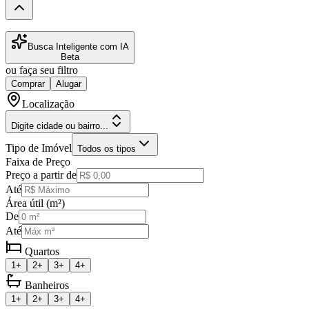
Busca Inteligente com IA
Beta
ou faça seu filtro
Comprar
Alugar
Localização
Digite cidade ou bairro...
Tipo de Imóvel
Todos os tipos
Faixa de Preço
Preço a partir de
Até
Área útil (m²)
De
Até
Quartos
1+
2+
3+
4+
Banheiros
1+
2+
3+
4+