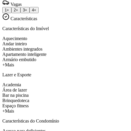
Vagas
1+
2+
3+
4+
Características
Características do Imóvel
Aquecimento
Andar inteiro
Ambientes integrados
Apartamento inteligente
Armário embutido
+Mais
Lazer e Esporte
Academia
Área de lazer
Bar na piscina
Brinquedoteca
Espaço fitness
+Mais
Características do Condomínio
Acesso para deficientes