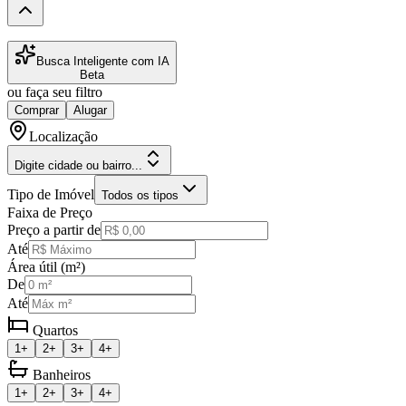
Busca Inteligente com IA
Beta
ou faça seu filtro
Comprar
Alugar
Localização
Digite cidade ou bairro...
Tipo de Imóvel
Todos os tipos
Faixa de Preço
Preço a partir de
Até
Área útil (m²)
De
Até
Quartos
1+
2+
3+
4+
Banheiros
1+
2+
3+
4+