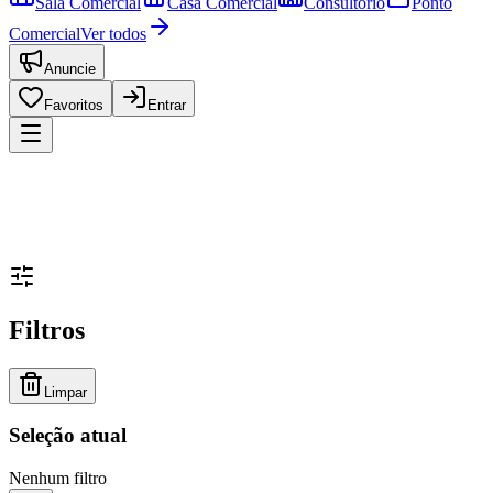
Sala Comercial
Casa Comercial
Consultório
Ponto
Comercial
Ver todos
Anuncie
Favoritos
Entrar
Filtros
Limpar
Seleção atual
Nenhum filtro