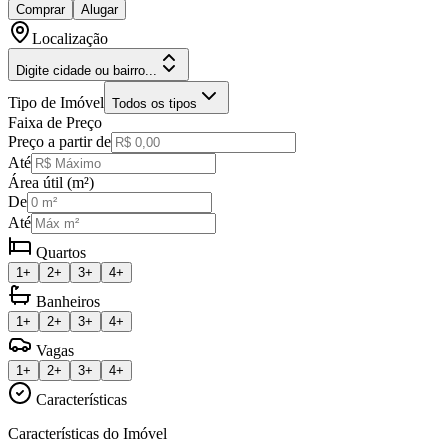
Comprar
Alugar
Localização
Digite cidade ou bairro...
Tipo de Imóvel
Todos os tipos
Faixa de Preço
Preço a partir de
Até
Área útil (m²)
De
Até
Quartos
1+
2+
3+
4+
Banheiros
1+
2+
3+
4+
Vagas
1+
2+
3+
4+
Características
Características do Imóvel