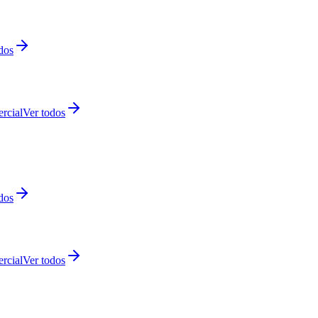
dos
rcial
Ver todos
dos
rcial
Ver todos