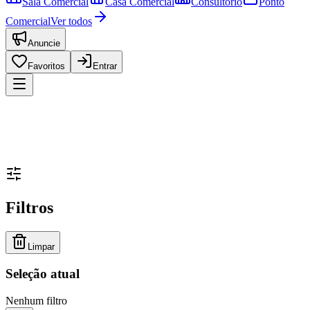
Sala Comercial
Casa Comercial
Consultório
Ponto
Comercial
Ver todos
Anuncie
Favoritos
Entrar
Filtros
Limpar
Seleção atual
Nenhum filtro