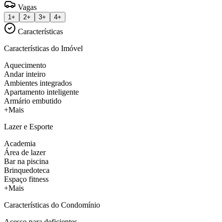
Vagas
1+
2+
3+
4+
Características
Características do Imóvel
Aquecimento
Andar inteiro
Ambientes integrados
Apartamento inteligente
Armário embutido
+Mais
Lazer e Esporte
Academia
Área de lazer
Bar na piscina
Brinquedoteca
Espaço fitness
+Mais
Características do Condomínio
Acesso para deficientes