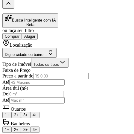
Busca Inteligente com IA
Beta
ou faça seu filtro
Comprar
Alugar
Localização
Digite cidade ou bairro...
Tipo de Imóvel
Todos os tipos
Faixa de Preço
Preço a partir de
Até
Área útil (m²)
De
Até
Quartos
1+
2+
3+
4+
Banheiros
1+
2+
3+
4+