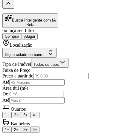
Busca Inteligente com IA
Beta
ou faça seu filtro
Comprar
Alugar
Localização
Digite cidade ou bairro...
Tipo de Imóvel
Todos os tipos
Faixa de Preço
Preço a partir de
Até
Área útil (m²)
De
Até
Quartos
1+
2+
3+
4+
Banheiros
1+
2+
3+
4+