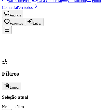
Sala Comercial
Casa Comercial
Consultório
Ponto
Comercial
Ver todos
Anuncie
Favoritos
Entrar
Filtros
Limpar
Seleção atual
Nenhum filtro