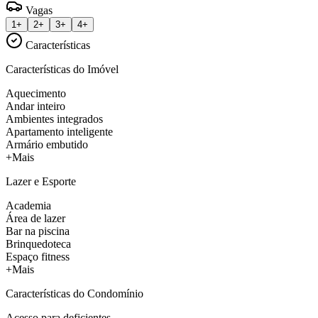
Vagas
1+
2+
3+
4+
Características
Características do Imóvel
Aquecimento
Andar inteiro
Ambientes integrados
Apartamento inteligente
Armário embutido
+Mais
Lazer e Esporte
Academia
Área de lazer
Bar na piscina
Brinquedoteca
Espaço fitness
+Mais
Características do Condomínio
Acesso para deficientes