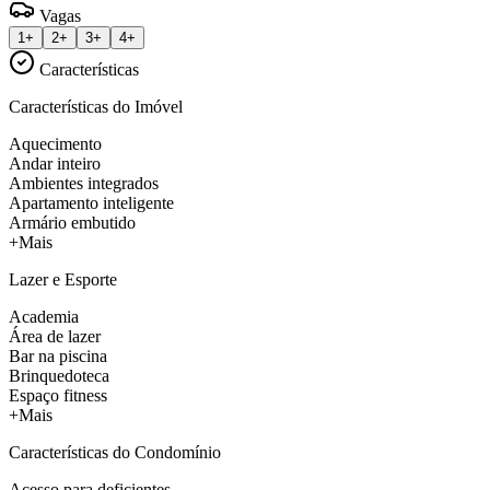
Vagas
1+
2+
3+
4+
Características
Características do Imóvel
Aquecimento
Andar inteiro
Ambientes integrados
Apartamento inteligente
Armário embutido
+Mais
Lazer e Esporte
Academia
Área de lazer
Bar na piscina
Brinquedoteca
Espaço fitness
+Mais
Características do Condomínio
Acesso para deficientes