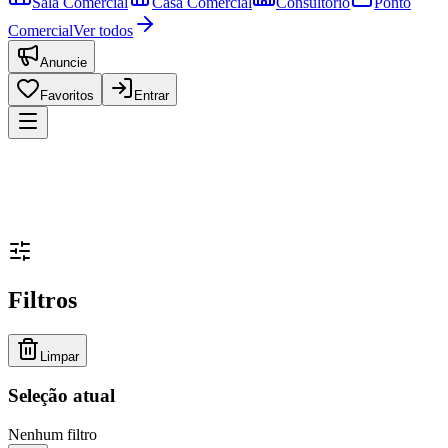
Sala Comercial
Casa Comercial
Consultório
Ponto
Comercial
Ver todos
Anuncie
Favoritos
Entrar
Filtros
Limpar
Seleção atual
Nenhum filtro