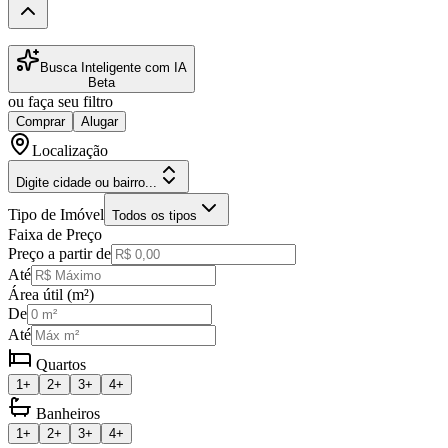
Busca Inteligente com IA
Beta
ou faça seu filtro
Comprar
Alugar
Localização
Digite cidade ou bairro...
Tipo de Imóvel
Todos os tipos
Faixa de Preço
Preço a partir de
Até
Área útil (m²)
De
Até
Quartos
1+
2+
3+
4+
Banheiros
1+
2+
3+
4+