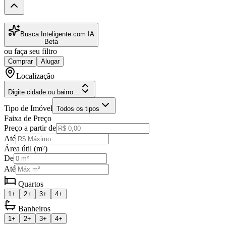
Busca Inteligente com IA
Beta
ou faça seu filtro
Comprar
Alugar
Localização
Digite cidade ou bairro...
Tipo de Imóvel
Todos os tipos
Faixa de Preço
Preço a partir de
Até
Área útil (m²)
De
Até
Quartos
1+
2+
3+
4+
Banheiros
1+
2+
3+
4+