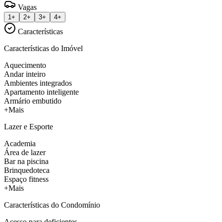
Vagas
1+
2+
3+
4+
Características
Características do Imóvel
Aquecimento
Andar inteiro
Ambientes integrados
Apartamento inteligente
Armário embutido
+Mais
Lazer e Esporte
Academia
Área de lazer
Bar na piscina
Brinquedoteca
Espaço fitness
+Mais
Características do Condomínio
Acesso para deficientes