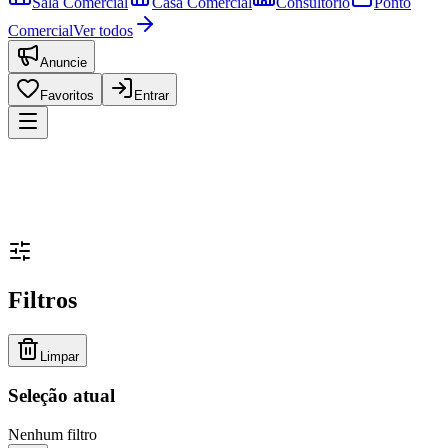
Sala Comercial
Casa Comercial
Consultório
Ponto
Comercial
Ver todos
Anuncie
Favoritos
Entrar
Filtros
Limpar
Seleção atual
Nenhum filtro