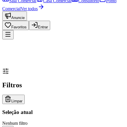
Sala Comercial
Casa Comercial
Consultório
Ponto
Comercial
Ver todos
Anuncie
Favoritos
Entrar
Filtros
Limpar
Seleção atual
Nenhum filtro