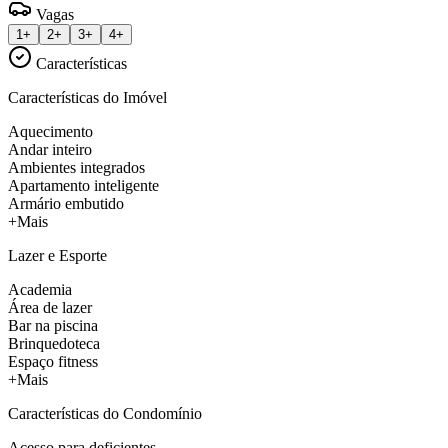
Vagas
1+
2+
3+
4+
Características
Características do Imóvel
Aquecimento
Andar inteiro
Ambientes integrados
Apartamento inteligente
Armário embutido
+Mais
Lazer e Esporte
Academia
Área de lazer
Bar na piscina
Brinquedoteca
Espaço fitness
+Mais
Características do Condomínio
Acesso para deficientes