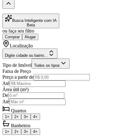
Busca Inteligente com IA
Beta
ou faça seu filtro
Comprar
Alugar
Localização
Digite cidade ou bairro...
Tipo de Imóvel
Todos os tipos
Faixa de Preço
Preço a partir de
Até
Área útil (m²)
De
Até
Quartos
1+
2+
3+
4+
Banheiros
1+
2+
3+
4+