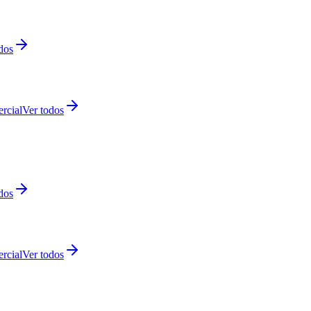
dos
rcial
Ver todos
dos
rcial
Ver todos