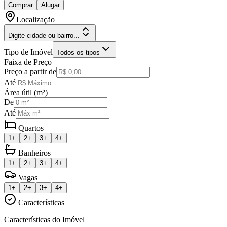
Comprar
Alugar
Localização
Digite cidade ou bairro...
Tipo de Imóvel
Todos os tipos
Faixa de Preço
Preço a partir de
Até
Área útil (m²)
De
Até
Quartos
1+
2+
3+
4+
Banheiros
1+
2+
3+
4+
Vagas
1+
2+
3+
4+
Características
Características do Imóvel