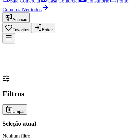
Sala Comercial
Casa Comercial
Consultório
Ponto
Comercial
Ver todos
Anuncie
Favoritos
Entrar
Filtros
Limpar
Seleção atual
Nenhum filtro