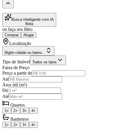
Busca Inteligente com IA
Beta
ou faça seu filtro
Comprar
Alugar
Localização
Digite cidade ou bairro...
Tipo de Imóvel
Todos os tipos
Faixa de Preço
Preço a partir de
Até
Área útil (m²)
De
Até
Quartos
1+
2+
3+
4+
Banheiros
1+
2+
3+
4+