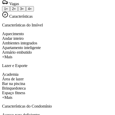
Vagas
1+
2+
3+
4+
Características
Características do Imóvel
Aquecimento
Andar inteiro
Ambientes integrados
Apartamento inteligente
Armário embutido
+Mais
Lazer e Esporte
Academia
Área de lazer
Bar na piscina
Brinquedoteca
Espaço fitness
+Mais
Características do Condomínio
Acesso para deficientes