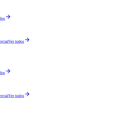
dos
rcial
Ver todos
dos
rcial
Ver todos