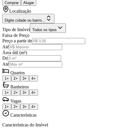
Comprar
Alugar
Localização
Digite cidade ou bairro...
Tipo de Imóvel
Todos os tipos
Faixa de Preço
Preço a partir de
Até
Área útil (m²)
De
Até
Quartos
1+
2+
3+
4+
Banheiros
1+
2+
3+
4+
Vagas
1+
2+
3+
4+
Características
Características do Imóvel