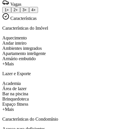
Vagas
1+
2+
3+
4+
Características
Características do Imóvel
Aquecimento
Andar inteiro
Ambientes integrados
Apartamento inteligente
Armário embutido
+Mais
Lazer e Esporte
Academia
Área de lazer
Bar na piscina
Brinquedoteca
Espaço fitness
+Mais
Características do Condomínio
Acesso para deficientes