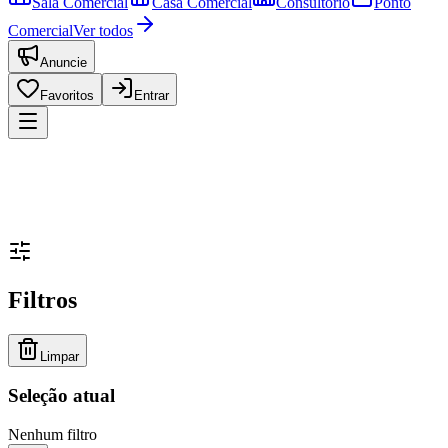
Sala Comercial
Casa Comercial
Consultório
Ponto
Comercial
Ver todos
Anuncie
Favoritos
Entrar
Filtros
Limpar
Seleção atual
Nenhum filtro