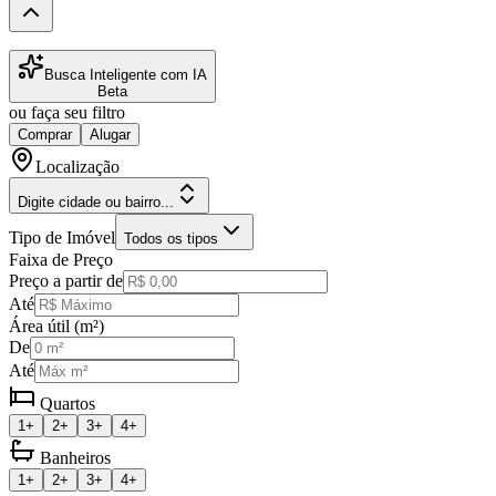
Busca Inteligente com IA
Beta
ou faça seu filtro
Comprar
Alugar
Localização
Digite cidade ou bairro...
Tipo de Imóvel
Todos os tipos
Faixa de Preço
Preço a partir de
Até
Área útil (m²)
De
Até
Quartos
1+
2+
3+
4+
Banheiros
1+
2+
3+
4+