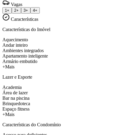
Vagas
1+
2+
3+
4+
Características
Características do Imóvel
Aquecimento
Andar inteiro
Ambientes integrados
Apartamento inteligente
Armário embutido
+Mais
Lazer e Esporte
Academia
Área de lazer
Bar na piscina
Brinquedoteca
Espaço fitness
+Mais
Características do Condomínio
Acesso para deficientes