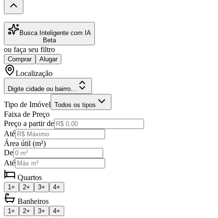
Busca Inteligente com IA
Beta
ou faça seu filtro
Comprar
Alugar
Localização
Digite cidade ou bairro...
Tipo de Imóvel
Todos os tipos
Faixa de Preço
Preço a partir de
Até
Área útil (m²)
De
Até
Quartos
1+
2+
3+
4+
Banheiros
1+
2+
3+
4+