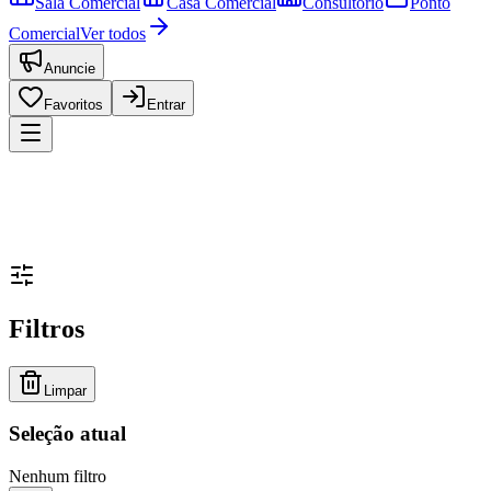
Sala Comercial
Casa Comercial
Consultório
Ponto
Comercial
Ver todos
Anuncie
Favoritos
Entrar
Filtros
Limpar
Seleção atual
Nenhum filtro