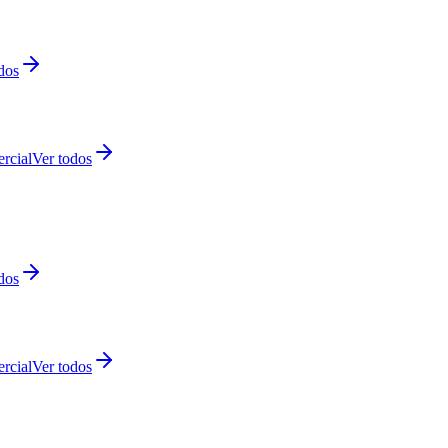
dos
rcial
Ver todos
dos
rcial
Ver todos