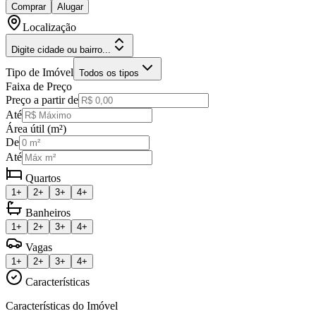
Comprar
Alugar
Localização
Digite cidade ou bairro...
Tipo de Imóvel
Todos os tipos
Faixa de Preço
Preço a partir de
Até
Área útil (m²)
De
Até
Quartos
1+
2+
3+
4+
Banheiros
1+
2+
3+
4+
Vagas
1+
2+
3+
4+
Características
Características do Imóvel