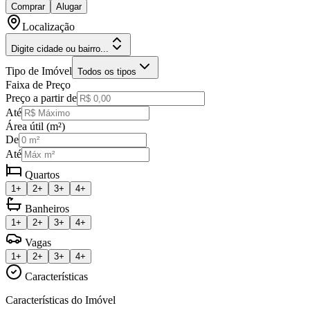
Comprar
Alugar
Localização
Digite cidade ou bairro...
Tipo de Imóvel
Todos os tipos
Faixa de Preço
Preço a partir de
Até
Área útil (m²)
De
Até
Quartos
1+
2+
3+
4+
Banheiros
1+
2+
3+
4+
Vagas
1+
2+
3+
4+
Características
Características do Imóvel