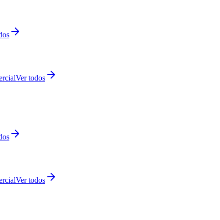
dos
rcial
Ver todos
dos
rcial
Ver todos