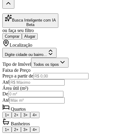
Busca Inteligente com IA
Beta
ou faça seu filtro
Comprar
Alugar
Localização
Digite cidade ou bairro...
Tipo de Imóvel
Todos os tipos
Faixa de Preço
Preço a partir de
Até
Área útil (m²)
De
Até
Quartos
1+
2+
3+
4+
Banheiros
1+
2+
3+
4+