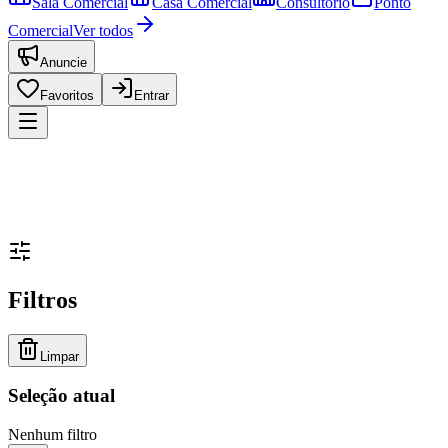
Sala Comercial
Casa Comercial
Consultório
Ponto
Comercial
Ver todos
Anuncie
Favoritos
Entrar
Filtros
Limpar
Seleção atual
Nenhum filtro