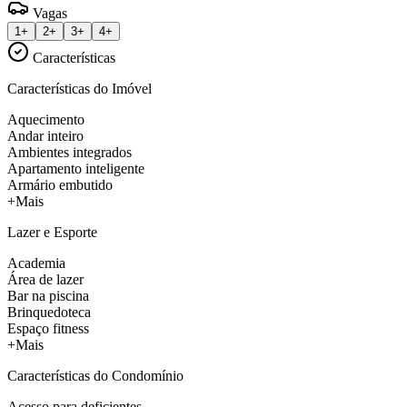
Vagas
1+
2+
3+
4+
Características
Características do Imóvel
Aquecimento
Andar inteiro
Ambientes integrados
Apartamento inteligente
Armário embutido
+Mais
Lazer e Esporte
Academia
Área de lazer
Bar na piscina
Brinquedoteca
Espaço fitness
+Mais
Características do Condomínio
Acesso para deficientes