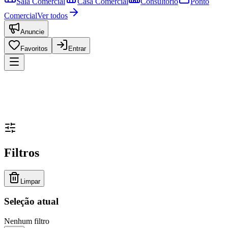
Sala Comercial
Casa Comercial
Consultório
Ponto
Comercial
Ver todos
Anuncie
Favoritos
Entrar
Filtros
Limpar
Seleção atual
Nenhum filtro