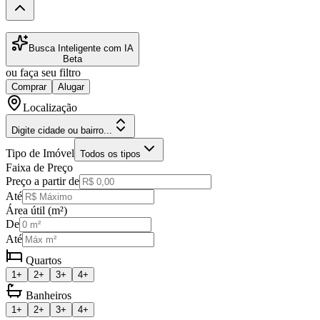
Busca Inteligente com IA
Beta
ou faça seu filtro
Comprar
Alugar
Localização
Digite cidade ou bairro...
Tipo de Imóvel
Todos os tipos
Faixa de Preço
Preço a partir de
Até
Área útil (m²)
De
Até
Quartos
1+
2+
3+
4+
Banheiros
1+
2+
3+
4+