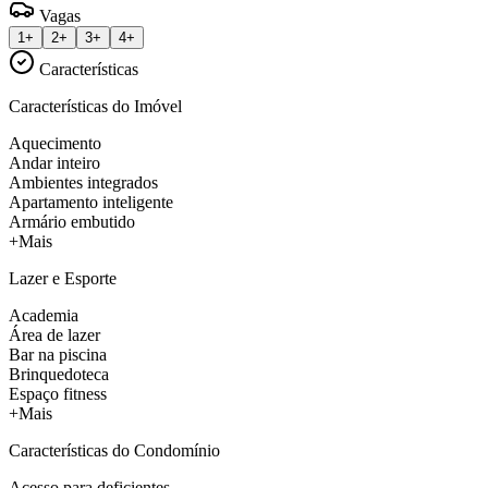
Vagas
1+
2+
3+
4+
Características
Características do Imóvel
Aquecimento
Andar inteiro
Ambientes integrados
Apartamento inteligente
Armário embutido
+Mais
Lazer e Esporte
Academia
Área de lazer
Bar na piscina
Brinquedoteca
Espaço fitness
+Mais
Características do Condomínio
Acesso para deficientes