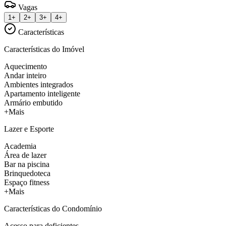
Vagas
1+
2+
3+
4+
Características
Características do Imóvel
Aquecimento
Andar inteiro
Ambientes integrados
Apartamento inteligente
Armário embutido
+Mais
Lazer e Esporte
Academia
Área de lazer
Bar na piscina
Brinquedoteca
Espaço fitness
+Mais
Características do Condomínio
Acesso para deficientes