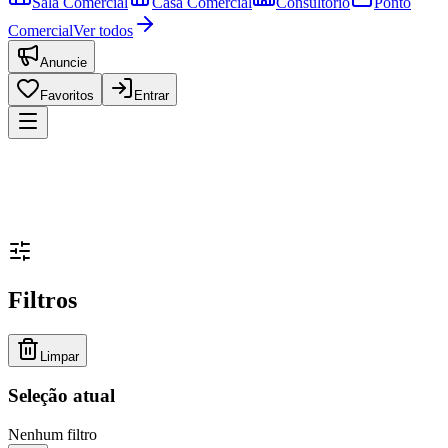
Sala Comercial
Casa Comercial
Consultório
Ponto
Comercial
Ver todos
Anuncie
Favoritos
Entrar
Filtros
Limpar
Seleção atual
Nenhum filtro