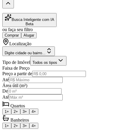
Busca Inteligente com IA
Beta
ou faça seu filtro
Comprar
Alugar
Localização
Digite cidade ou bairro...
Tipo de Imóvel
Todos os tipos
Faixa de Preço
Preço a partir de
Até
Área útil (m²)
De
Até
Quartos
1+
2+
3+
4+
Banheiros
1+
2+
3+
4+