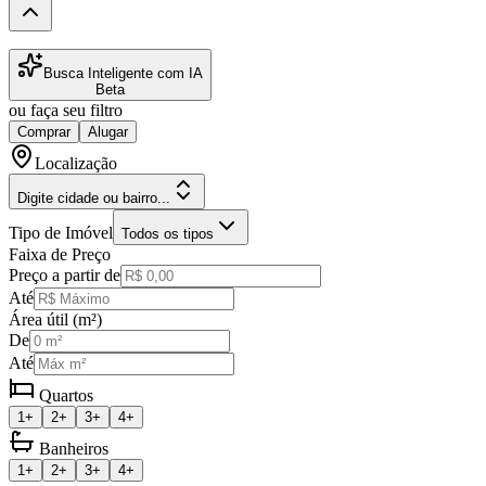
Busca Inteligente com IA
Beta
ou faça seu filtro
Comprar
Alugar
Localização
Digite cidade ou bairro...
Tipo de Imóvel
Todos os tipos
Faixa de Preço
Preço a partir de
Até
Área útil (m²)
De
Até
Quartos
1+
2+
3+
4+
Banheiros
1+
2+
3+
4+