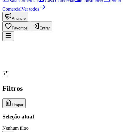
Sala Comercial
Casa Comercial
Consultório
Ponto
Comercial
Ver todos
Anuncie
Favoritos
Entrar
Filtros
Limpar
Seleção atual
Nenhum filtro