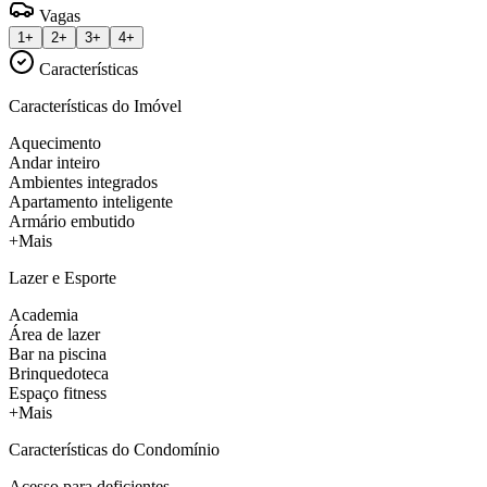
Vagas
1+
2+
3+
4+
Características
Características do Imóvel
Aquecimento
Andar inteiro
Ambientes integrados
Apartamento inteligente
Armário embutido
+Mais
Lazer e Esporte
Academia
Área de lazer
Bar na piscina
Brinquedoteca
Espaço fitness
+Mais
Características do Condomínio
Acesso para deficientes