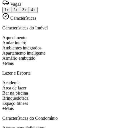
Vagas
1+
2+
3+
4+
Características
Características do Imóvel
Aquecimento
Andar inteiro
Ambientes integrados
Apartamento inteligente
Armário embutido
+Mais
Lazer e Esporte
Academia
Área de lazer
Bar na piscina
Brinquedoteca
Espaço fitness
+Mais
Características do Condomínio
Acesso para deficientes