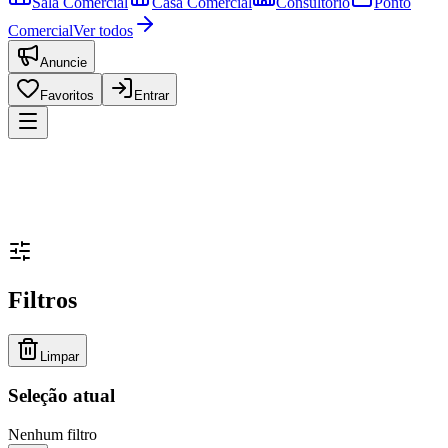
Sala Comercial
Casa Comercial
Consultório
Ponto
Comercial
Ver todos
Anuncie
Favoritos
Entrar
Filtros
Limpar
Seleção atual
Nenhum filtro