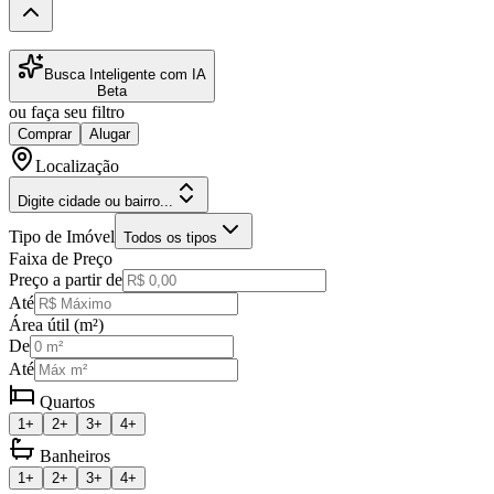
Busca Inteligente com IA
Beta
ou faça seu filtro
Comprar
Alugar
Localização
Digite cidade ou bairro...
Tipo de Imóvel
Todos os tipos
Faixa de Preço
Preço a partir de
Até
Área útil (m²)
De
Até
Quartos
1+
2+
3+
4+
Banheiros
1+
2+
3+
4+