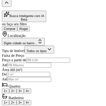
Busca Inteligente com IA
Beta
ou faça seu filtro
Comprar
Alugar
Localização
Digite cidade ou bairro...
Tipo de Imóvel
Todos os tipos
Faixa de Preço
Preço a partir de
Até
Área útil (m²)
De
Até
Quartos
1+
2+
3+
4+
Banheiros
1+
2+
3+
4+