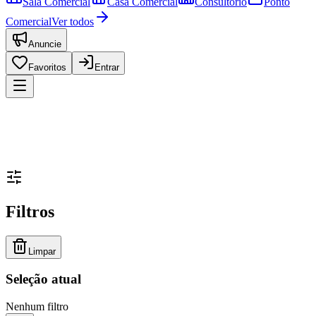
Sala Comercial
Casa Comercial
Consultório
Ponto
Comercial
Ver todos
Anuncie
Favoritos
Entrar
Filtros
Limpar
Seleção atual
Nenhum filtro