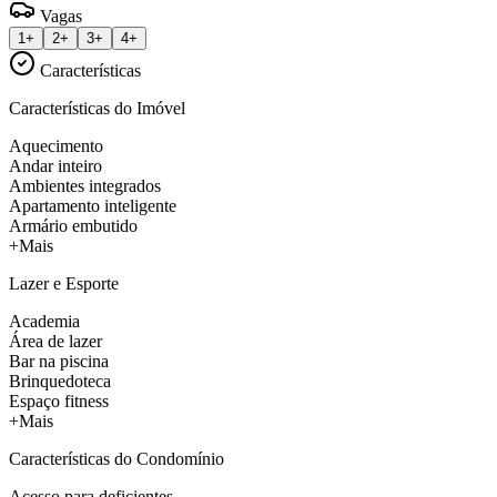
Vagas
1+
2+
3+
4+
Características
Características do Imóvel
Aquecimento
Andar inteiro
Ambientes integrados
Apartamento inteligente
Armário embutido
+Mais
Lazer e Esporte
Academia
Área de lazer
Bar na piscina
Brinquedoteca
Espaço fitness
+Mais
Características do Condomínio
Acesso para deficientes