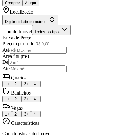
Comprar
Alugar
Localização
Digite cidade ou bairro...
Tipo de Imóvel
Todos os tipos
Faixa de Preço
Preço a partir de
Até
Área útil (m²)
De
Até
Quartos
1+
2+
3+
4+
Banheiros
1+
2+
3+
4+
Vagas
1+
2+
3+
4+
Características
Características do Imóvel