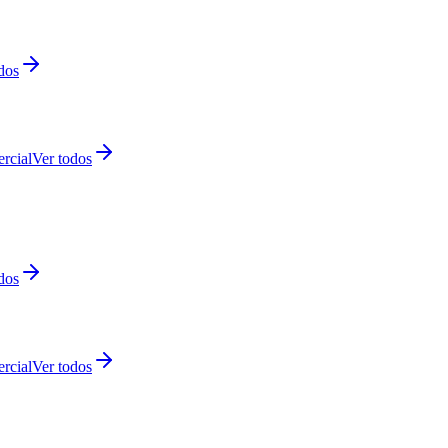
dos
rcial
Ver todos
dos
rcial
Ver todos